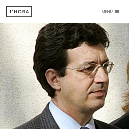
L'HORA
MENÚ