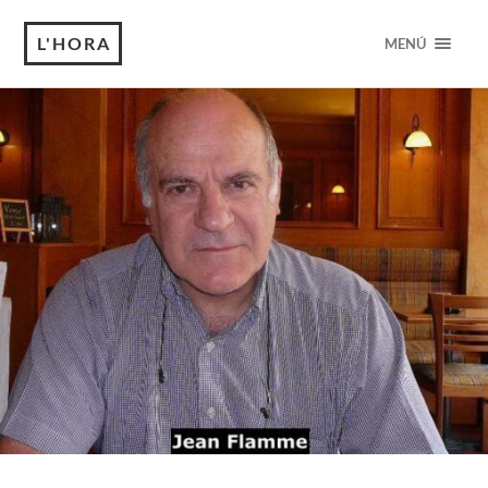
L'HORA
MENÚ