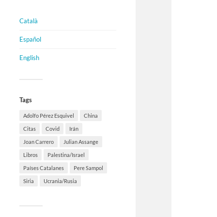
Català
Español
English
Tags
Adolfo Pérez Esquivel
China
Citas
Covid
Irán
Joan Carrero
Julian Assange
Libros
Palestina/Israel
Países Catalanes
Pere Sampol
Siria
Ucrania/Rusia