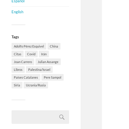
Español
English
Tags
Adolfo Pérez Esquivel
China
Citas
Covid
Irán
Joan Carrero
Julian Assange
Libros
Palestina/Israel
Países Catalanes
Pere Sampol
Siria
Ucrania/Rusia