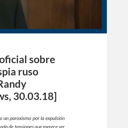
oficial sobre
spia ruso
 Randy
s, 30.03.18]
o un paroxismo por la expulsión
lada de tensiones que merece ser