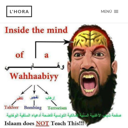
L'HORA
MENÚ