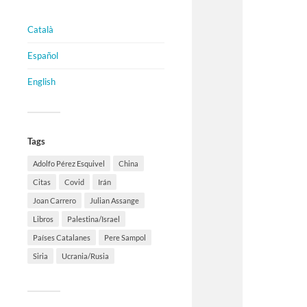
Català
Español
English
Tags
Adolfo Pérez Esquivel
China
Citas
Covid
Irán
Joan Carrero
Julian Assange
Libros
Palestina/Israel
Países Catalanes
Pere Sampol
Siria
Ucrania/Rusia