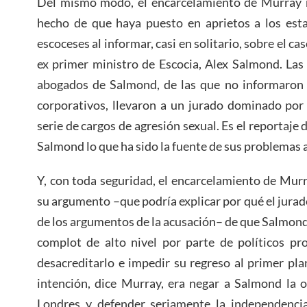
Del mismo modo, el encarcelamiento de Murray n
hecho de que haya puesto en aprietos a los esta
escoceses al informar, casi en solitario, sobre el cas
ex primer ministro de Escocia, Alex Salmond. Las
abogados de Salmond, de las que no informaron
corporativos, llevaron a un jurado dominado por
serie de cargos de agresión sexual. Es el reportaje
Salmond lo que ha sido la fuente de sus problemas 
Y, con toda seguridad, el encarcelamiento de Mur
su argumento –que podría explicar por qué el jura
de los argumentos de la acusación– de que Salmond 
complot de alto nivel por parte de políticos p
desacreditarlo e impedir su regreso al primer plan
intención, dice Murray, era negar a Salmond la 
Londres y defender seriamente la independencia,