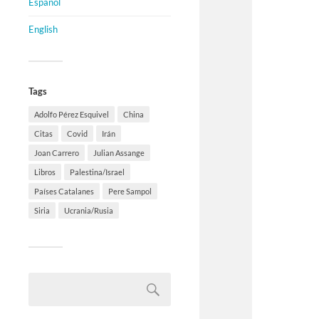
Español
English
Tags
Adolfo Pérez Esquivel
China
Citas
Covid
Irán
Joan Carrero
Julian Assange
Libros
Palestina/Israel
Países Catalanes
Pere Sampol
Siria
Ucrania/Rusia