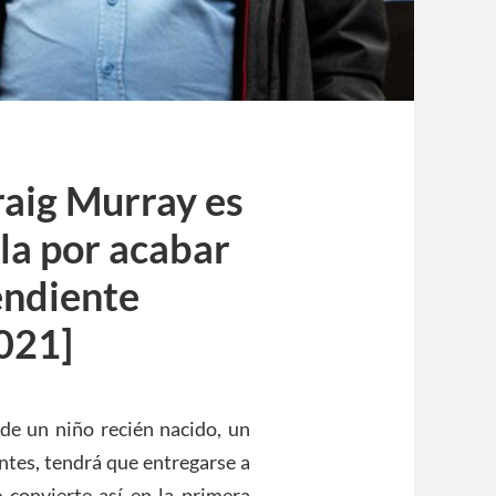
raig Murray es
lla por acabar
endiente
021]
de un niño recién nacido, un
ntes, tendrá que entregarse a
 convierte así en la primera