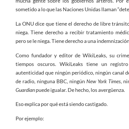
mucha gente sobre los gobiernos arteros. Por el
sometido a lo que las Naciones Unidas llaman “deten
La ONU dice que tiene el derecho de libre tránsito 
niega. Tiene derecho a recibir tratamiento médic
pero se le niega. Tiene derecho a una indemnización,
Como fundador y editor de WikiLeaks, su crime
tiempos oscuros. WikiLeaks tiene un registr
autenticidad que ningún periódico, ningún canal d
de radio, ninguna BBC, ningún
New York Times
, n
Guardian
puede igualar. De hecho, los avergüenza.
Eso explica por qué está siendo castigado.
Por ejemplo: