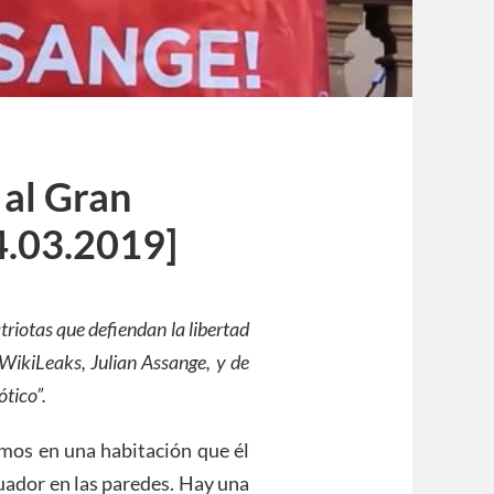
 al Gran
4.03.2019]
triotas que defiendan la libertad
e WikiLeaks, Julian Assange, y de
ó
tico
”
.
amos en una habitación que él
uador en las paredes. Hay una