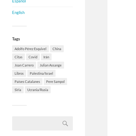
Español
English
Tags
Adolfo Pérez Esquivel
China
Citas
Covid
Irán
Joan Carrero
Julian Assange
Libros
Palestina/Israel
Países Catalanes
Pere Sampol
Siria
Ucrania/Rusia