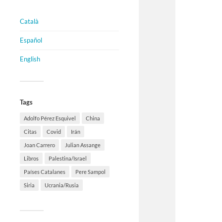
Català
Español
English
Tags
Adolfo Pérez Esquivel
China
Citas
Covid
Irán
Joan Carrero
Julian Assange
Libros
Palestina/Israel
Países Catalanes
Pere Sampol
Siria
Ucrania/Rusia