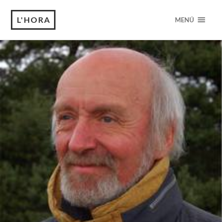
L'HORA
MENÚ