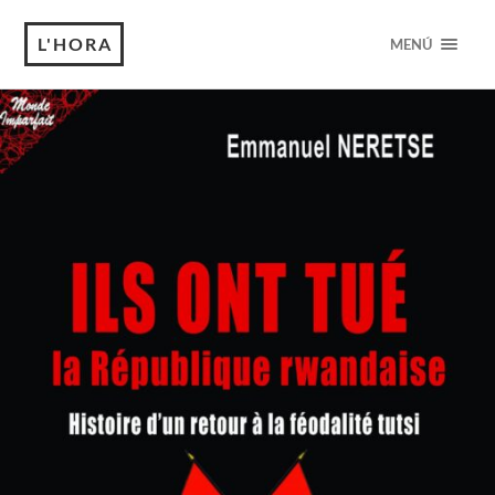
L'HORA
MENÚ