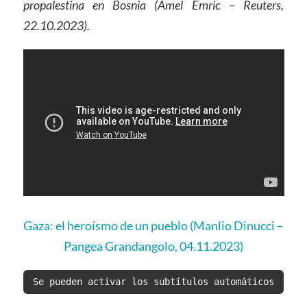
propalestina en Bosnia (Amel Emric – Reuters,
22.10.2023).
Gaza: el heroísmo de un pueblo (Manlio Dinucci –
Pangea Grandangolo, 04.11.2023)
Se pueden activar los subtítulos automáticos