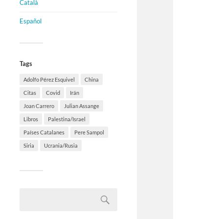
Català
Español
Tags
Adolfo Pérez Esquivel
China
Citas
Covid
Irán
Joan Carrero
Julian Assange
Libros
Palestina/Israel
Países Catalanes
Pere Sampol
Siria
Ucrania/Rusia