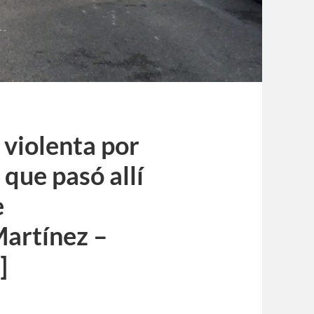
 violenta por
 que pasó allí
e
Martínez –
]