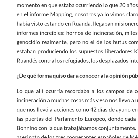
momento en que estaba ocurriendo lo que 20 años
en el informe Mapping, nosotros ya lo vimos claro
había visto estando en Ruanda, llegaban misionero
informes increíbles: hornos de incineración, miles
genocidio realmente, pero no el de los hutus contr
estaban produciendo los supuestos liberadores K
Ruandés contra los refugiados, los desplazados int
¿De qué forma quiso dar a conocer a la opinión públi
Lo que allí ocurría recordaba a los campos de c
incineración a muchas cosas más y eso nos llevo a
que nos llevó a acciones como 42 días de ayuno en
las puertas del Parlamento Europeo, donde cada d
Bonnino con la que trabajábamos conjuntamente. 
asesinato de los tres cooperantes españoles de M