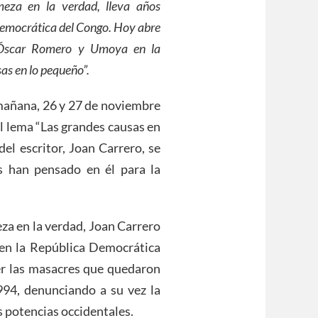
rmeza en la verdad, lleva años
Democrática del Congo. Hoy abre
é Óscar Romero y Umoya en la
sas en lo pequeño”
.
añana, 26 y 27 de noviembre
el lema “Las grandes causas en
el escritor, Joan Carrero, se
s han pensado en él para la
meza en la verdad, Joan Carrero
 en la República Democrática
er las masacres que quedaron
994, denunciando a su vez la
s potencias occidentales.