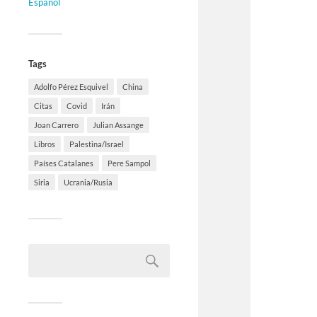
Español
Tags
Adolfo Pérez Esquivel
China
Citas
Covid
Irán
Joan Carrero
Julian Assange
Libros
Palestina/Israel
Países Catalanes
Pere Sampol
Siria
Ucrania/Rusia