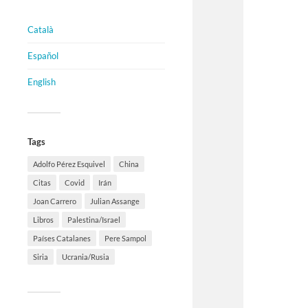
Català
Español
English
Tags
Adolfo Pérez Esquivel
China
Citas
Covid
Irán
Joan Carrero
Julian Assange
Libros
Palestina/Israel
Países Catalanes
Pere Sampol
Siria
Ucrania/Rusia