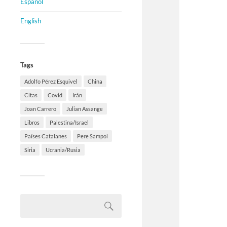
Español
English
Tags
Adolfo Pérez Esquivel
China
Citas
Covid
Irán
Joan Carrero
Julian Assange
Libros
Palestina/Israel
Países Catalanes
Pere Sampol
Siria
Ucrania/Rusia