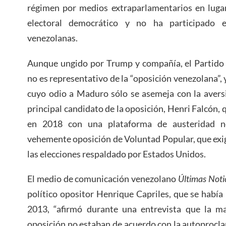
régimen por medios extraparlamentarios en lugar
electoral democrático y no ha participado e
venezolanas.
Aunque ungido por Trump y compañía, el Partido
no es representativo de la “oposición venezolana”, 
cuyo odio a Maduro sólo se asemeja con la aversi
principal candidato de la oposición, Henri Falcón,
en 2018 con una plataforma de austeridad neo
vehemente oposición de Voluntad Popular, que exigi
las elecciones respaldado por Estados Unidos.
El medio de comunicación venezolano
Últimas Noti
político opositor Henrique Capriles, que se habí
2013, “afirmó durante una entrevista que la ma
oposición no estaban de acuerdo con la autoproc