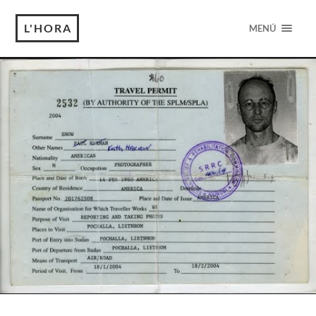
L'HORA
MENÚ