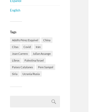
Español
English
Tags
Adolfo Pérez Esquivel
China
Citas
Covid
Irán
Joan Carrero
Julian Assange
Libros
Palestina/Israel
Países Catalanes
Pere Sampol
Siria
Ucrania/Rusia