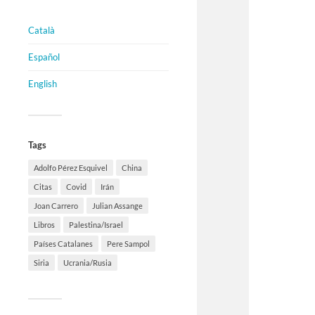
Català
Español
English
Tags
Adolfo Pérez Esquivel
China
Citas
Covid
Irán
Joan Carrero
Julian Assange
Libros
Palestina/Israel
Países Catalanes
Pere Sampol
Siria
Ucrania/Rusia