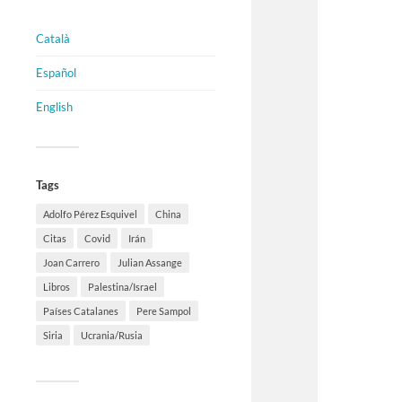
Català
Español
English
Tags
Adolfo Pérez Esquivel
China
Citas
Covid
Irán
Joan Carrero
Julian Assange
Libros
Palestina/Israel
Países Catalanes
Pere Sampol
Siria
Ucrania/Rusia