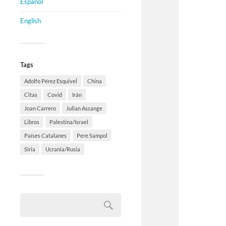
Español
English
Tags
Adolfo Pérez Esquivel
China
Citas
Covid
Irán
Joan Carrero
Julian Assange
Libros
Palestina/Israel
Países Catalanes
Pere Sampol
Siria
Ucrania/Rusia