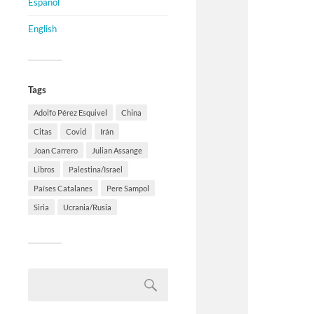
Español
English
Tags
Adolfo Pérez Esquivel
China
Citas
Covid
Irán
Joan Carrero
Julian Assange
Libros
Palestina/Israel
Países Catalanes
Pere Sampol
Siria
Ucrania/Rusia