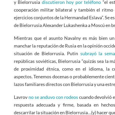
y Bielorrusia
discutieron hoy por teléfono
“el es
cooperación militar bilateral y también el ritmo
ejercicios conjuntos de la Hermandad Eslava”. Se es
de Bielorrusia Alexander Lukashenka a Moscú en b
Mientras que el asunto Navalny es más bien u
manchar la reputación de Rusia en la opinión occid
situación de Bielorrusia. Putin
subrayó la sem
repúblicas soviéticas, Bielorrusia “quizás sea la 
de proximidad étnica, como en el idioma, la cul
aspectos. Tenemos docenas o probablemente cientos
lazos familiares directos con Bielorrusia y una estr
Lavrov
no se anduvo con rodeos
cuando devolvió e
respuesta adecuada y firme, basada en hechos
descarrilar la situación en Bielorrusia…(y) hacer que