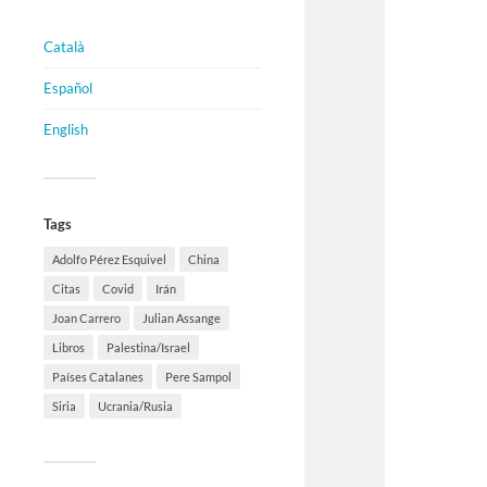
Català
Español
English
Tags
Adolfo Pérez Esquivel
China
Citas
Covid
Irán
Joan Carrero
Julian Assange
Libros
Palestina/Israel
Países Catalanes
Pere Sampol
Siria
Ucrania/Rusia