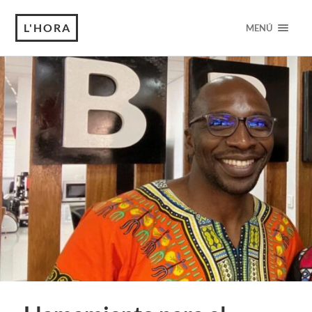
L'HORA
MENÚ