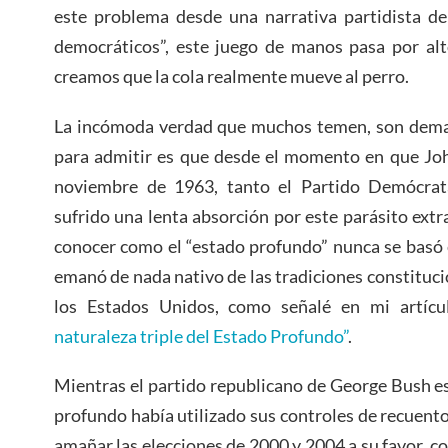
este problema desde una narrativa partidista de
democráticos”, este juego de manos pasa por alt
creamos que la cola realmente mueve al perro.
La incómoda verdad que muchos temen, son dema
para admitir es que desde el momento en que Joh
noviembre de 1963, tanto el Partido Demócra
sufrido una lenta absorción por este parásito extr
conocer como el “estado profundo” nunca se basó 
emanó de nada nativo de las tradiciones constituci
los Estados Unidos, como señalé en mi artícu
naturaleza triple del Estado Profundo”
.
Mientras el partido republicano de George Bush es
profundo había utilizado sus controles de recuent
amañar las elecciones de 2000 y 2004 a su favor, 