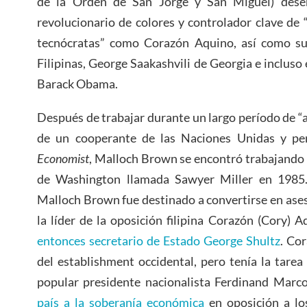
de la Orden de San Jorge y San Miguel) dese
revolucionario de colores y controlador clave de “
tecnócratas” como Corazón Aquino, así como su
Filipinas, George Saakashvili de Georgia e incluso
Barack Obama.
Después de trabajar durante un largo período de “a
de un cooperante de las Naciones Unidas y per
Economist
, Malloch Brown se encontró trabajando
de Washington llamada Sawyer Miller en 1985
Malloch Brown fue destinado a convertirse en ases
la líder de la oposición filipina Corazón (Cory) 
entonces secretario de Estado George Shultz
. Cor
del establishment occidental, pero tenía la tarea 
popular presidente nacionalista Ferdinand Marc
país a la soberanía económica
en oposición a los