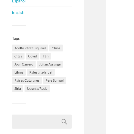
Español
English
Tags
Adolfo Pérez Esquivel
China
Citas
Covid
Irán
Joan Carrero
Julian Assange
Libros
Palestina/Israel
Países Catalanes
Pere Sampol
Siria
Ucrania/Rusia