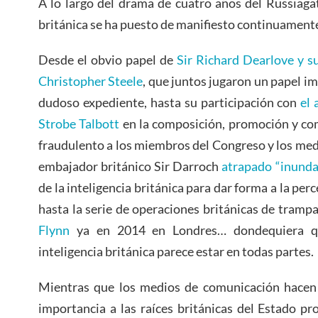
A lo largo del drama de cuatro años del Russiagat
británica se ha puesto de manifiesto continuament
Desde el obvio papel de
Sir Richard Dearlove y s
Christopher Steele
, que juntos jugaron un papel im
dudoso expediente, hasta su participación con
el
Strobe Talbott
en la composición, promoción y com
fraudulento a los miembros del Congreso y los med
embajador británico Sir Darroch
atrapado “inunda
de la inteligencia británica para dar forma a la p
hasta la serie de operaciones británicas de tramp
Flynn
ya en 2014 en Londres… dondequiera qu
inteligencia británica parece estar en todas partes.
Mientras que los medios de comunicación hacen 
importancia a las raíces británicas del Estado pr