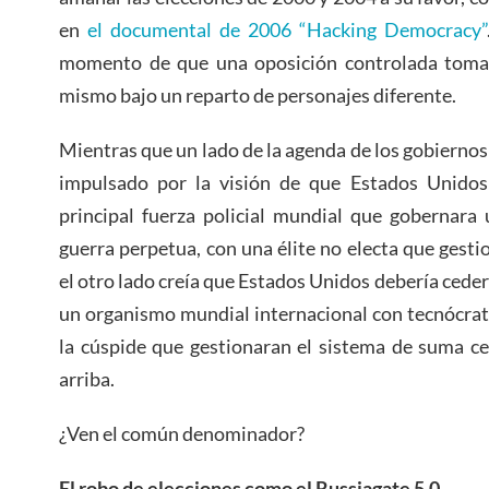
en
el documental de 2006 “Hacking Democracy”
momento de que una oposición controlada tomar
mismo bajo un reparto de personajes diferente.
Mientras que un lado de la agenda de los gobierno
impulsado por la visión de que Estados Unidos
principal fuerza policial mundial que gobernara
guerra perpetua, con una élite no electa que gesti
el otro lado creía que Estados Unidos debería cede
un organismo mundial internacional con tecnócrata
la cúspide que gestionaran el sistema de suma c
arriba.
¿Ven el común denominador?
El robo de elecciones como el Russiagate 5.0