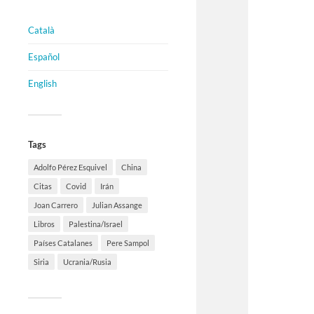
Català
Español
English
Tags
Adolfo Pérez Esquivel
China
Citas
Covid
Irán
Joan Carrero
Julian Assange
Libros
Palestina/Israel
Países Catalanes
Pere Sampol
Siria
Ucrania/Rusia