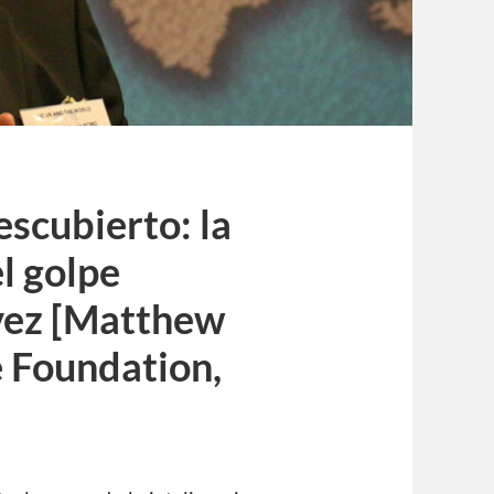
scubierto: la
l golpe
 vez [Matthew
e Foundation,