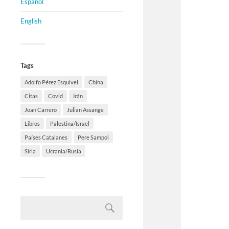
Español
English
Tags
Adolfo Pérez Esquivel
China
Citas
Covid
Irán
Joan Carrero
Julian Assange
Libros
Palestina/Israel
Países Catalanes
Pere Sampol
Siria
Ucrania/Rusia