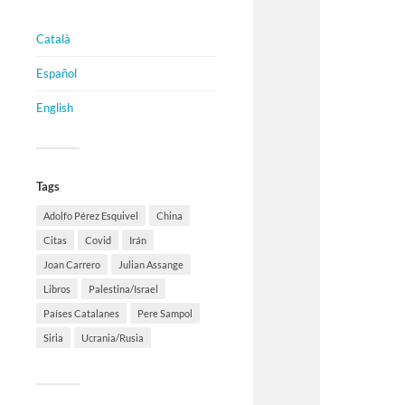
Català
Español
English
Tags
Adolfo Pérez Esquivel
China
Citas
Covid
Irán
Joan Carrero
Julian Assange
Libros
Palestina/Israel
Países Catalanes
Pere Sampol
Siria
Ucrania/Rusia