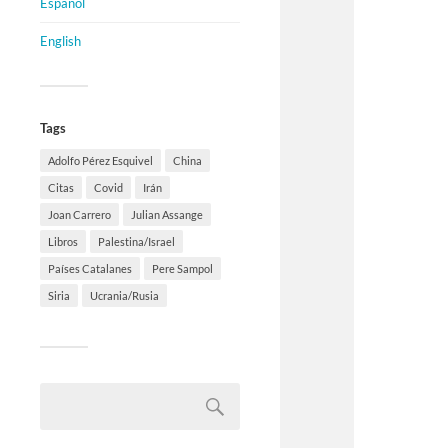
Español
English
Tags
Adolfo Pérez Esquivel
China
Citas
Covid
Irán
Joan Carrero
Julian Assange
Libros
Palestina/Israel
Países Catalanes
Pere Sampol
Siria
Ucrania/Rusia