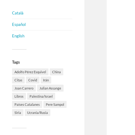
Català
Español
English
Tags
Adolfo Pérez Esquivel
China
Citas
Covid
Irán
Joan Carrero
Julian Assange
Libros
Palestina/Israel
Países Catalanes
Pere Sampol
Siria
Ucrania/Rusia