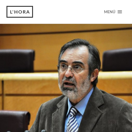
L'HORA
MENÚ