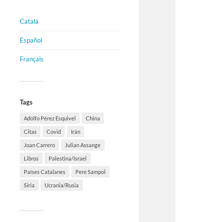
Català
Español
Français
Tags
Adolfo Pérez Esquivel
China
Citas
Covid
Irán
Joan Carrero
Julian Assange
Libros
Palestina/Israel
Países Catalanes
Pere Sampol
Siria
Ucrania/Rusia