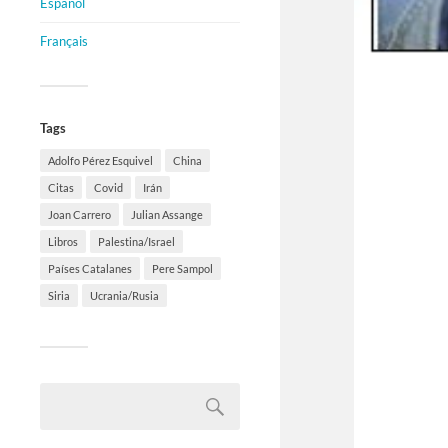
Español
Français
Tags
Adolfo Pérez Esquivel
China
Citas
Covid
Irán
Joan Carrero
Julian Assange
Libros
Palestina/Israel
Países Catalanes
Pere Sampol
Siria
Ucrania/Rusia