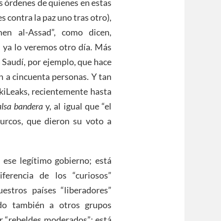
s órdenes de quienes en estas
contra la paz uno tras otro),
men al-Assad”, como dicen,
o, ya lo veremos otro día. Más
 Saudí, por ejemplo, que hace
ón a cincuenta personas. Y tan
kiLeaks, recientemente hasta
alsa bandera
y, al igual que “el
urcos, que dieron su voto a
e ese legítimo gobierno; está
ferencia de los “curiosos”
stros países “liberadores”
ndo también a otros grupos
r “rebeldes moderados”; está