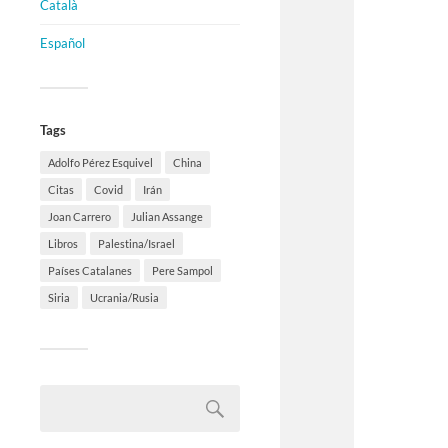
Català
Español
Tags
Adolfo Pérez Esquivel
China
Citas
Covid
Irán
Joan Carrero
Julian Assange
Libros
Palestina/Israel
Países Catalanes
Pere Sampol
Siria
Ucrania/Rusia