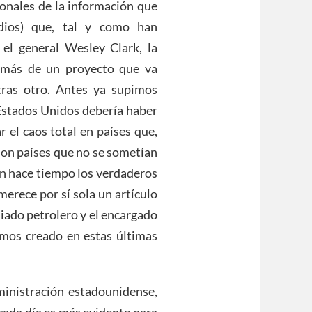
onales de la información que
dios) que, tal y como han
el general Wesley Clark, la
a más de un proyecto que va
tras otro. Antes ya supimos
 Estados Unidos debería haber
 el caos total en países que,
Son países que no se sometían
on hace tiempo los verdaderos
erece por sí sola un artículo
aliado petrolero y el encargado
emos creado en estas últimas
dministración estadounidense,
cada día es más evidente para