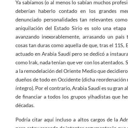
Ya sabíamos (o al menos lo sabían muchos profesi
deberían haberlo contado en los grandes me
denunciado personalidades tan relevantes como 
aniquilación del Estado Sirio es solo una etap
avanzando inexorablemente, arrasando un país 
cosas tan duras como aquella de que, tras el 11S,
actuado en Arabia Saudí pero se dedicó a instaurar
como Irak, nada tenían que ver con los atentados. 
a la remodelación del Oriente Medio que decidier
dueños de todo en Occidente (dicha reordenación m
íntegro). Por el contrario, Arabia Saudí es su gran 
de financiar a todos los grupos yihadistas que h
décadas.
Podría citar aquí incluso a altos cargos de la A
pero estoy cansado de intentar argumentar lo que 