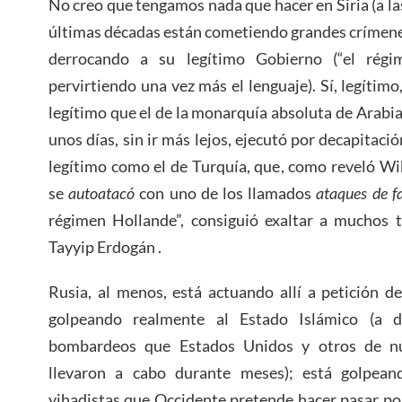
No creo que tengamos nada que hacer en Siria (a la
últimas décadas están cometiendo grandes crímenes 
derrocando a su legítimo Gobierno (“el régi
pervirtiendo una vez más el lenguaje). Sí, legítim
legítimo que el de la monarquía absoluta de Arabia
unos días, sin ir más lejos, ejecutó por decapitaci
legítimo como el de Turquía, que, como reveló Wi
se
autoatacó
con uno de los llamados
ataques de f
régimen Hollande”, consiguió exaltar a muchos t
Tayyip Erdogán .
Rusia, al menos, está actuando allí a petición d
golpeando realmente al Estado Islámico (a di
bombardeos que Estados Unidos y otros de nue
llevaron a cabo durante meses); está golpea
yihadistas que Occidente pretende hacer pasar po