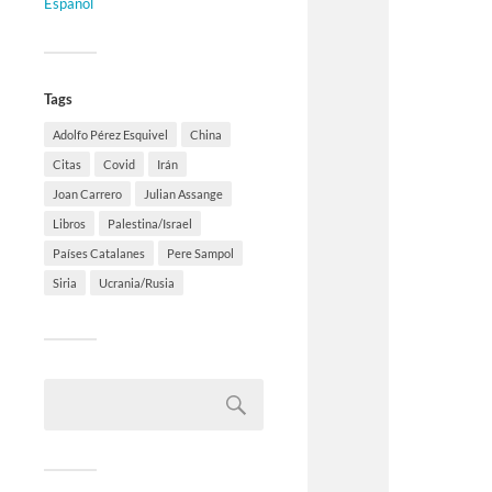
Español
Tags
Adolfo Pérez Esquivel
China
Citas
Covid
Irán
Joan Carrero
Julian Assange
Libros
Palestina/Israel
Países Catalanes
Pere Sampol
Siria
Ucrania/Rusia