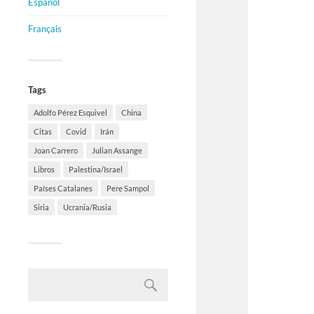
Español
Français
Tags
Adolfo Pérez Esquivel
China
Citas
Covid
Irán
Joan Carrero
Julian Assange
Libros
Palestina/Israel
Países Catalanes
Pere Sampol
Siria
Ucrania/Rusia