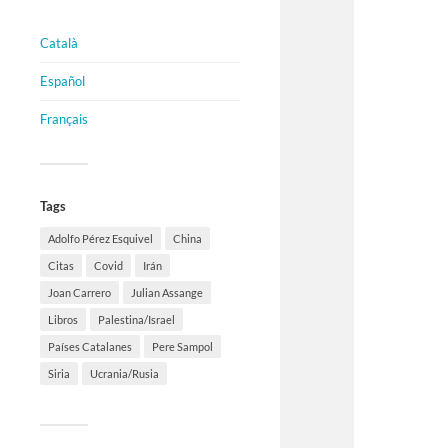
Català
Español
Français
Tags
Adolfo Pérez Esquivel
China
Citas
Covid
Irán
Joan Carrero
Julian Assange
Libros
Palestina/Israel
Países Catalanes
Pere Sampol
Siria
Ucrania/Rusia