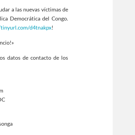
udar a las nuevas víctimas de
lica Democrática del Congo.
/tinyurl.com/d4tnakpx
!
encio!»
los datos de contacto de los
om
DC
Tsonga