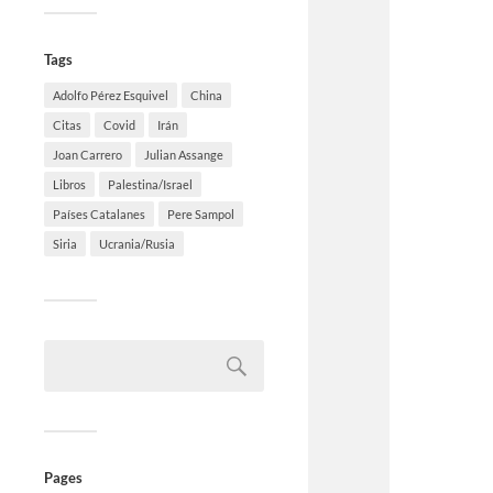
Tags
Adolfo Pérez Esquivel
China
Citas
Covid
Irán
Joan Carrero
Julian Assange
Libros
Palestina/Israel
Países Catalanes
Pere Sampol
Siria
Ucrania/Rusia
Pages