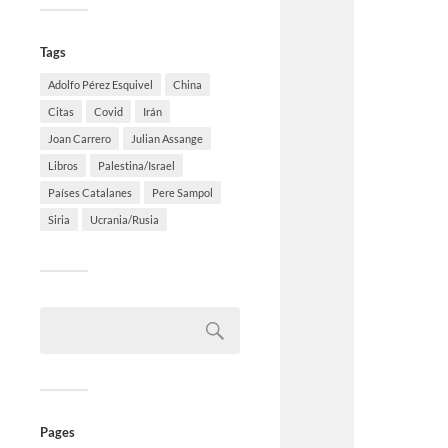
Tags
Adolfo Pérez Esquivel
China
Citas
Covid
Irán
Joan Carrero
Julian Assange
Libros
Palestina/Israel
Países Catalanes
Pere Sampol
Siria
Ucrania/Rusia
Pages