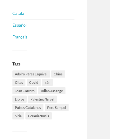
Català
Español
Français
Tags
Adolfo Pérez Esquivel
China
Citas
Covid
Irán
Joan Carrero
Julian Assange
Libros
Palestina/Israel
Países Catalanes
Pere Sampol
Siria
Ucrania/Rusia