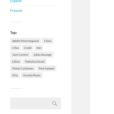
Español
Français
Tags
Adolfo Pérez Esquivel
China
Citas
Covid
Irán
Joan Carrero
Julian Assange
Libros
Palestina/Israel
Países Catalanes
Pere Sampol
Siria
Ucrania/Rusia