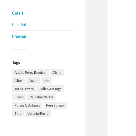
Català
Español
Français
Tags
Adolfo Pérez Esquivel
China
Citas
Covid
Irán
Joan Carrero
Julian Assange
Libros
Palestina/Israel
Países Catalanes
Pere Sampol
Siria
Ucrania/Rusia