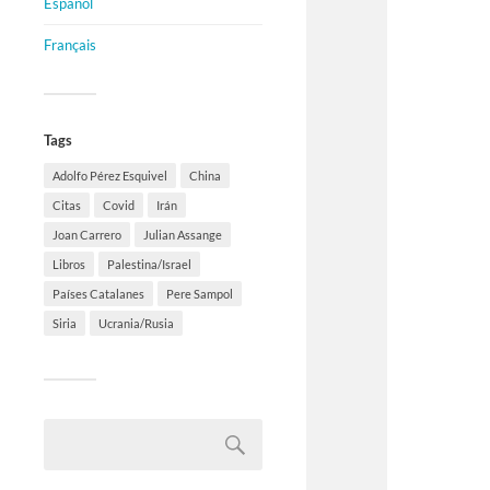
Español
Français
Tags
Adolfo Pérez Esquivel
China
Citas
Covid
Irán
Joan Carrero
Julian Assange
Libros
Palestina/Israel
Países Catalanes
Pere Sampol
Siria
Ucrania/Rusia