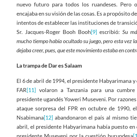
nuevo futuro para todos los ruandeses. Pero o
encajaba en su visión de las cosas. Es a propósito d
intentos de establecer las instituciones de transici
Sr. Jacques-Roger Booh Booh
[9]
escribió:
Su má
mucho tiempo había ocultado su juego, pero esta vez la
dejaba creer, pues, que este movimiento estaba en contr
La trampa de Dar es Salaam
El 6 de abril de 1994, el presidente Habyarimana y 
FAR
[11]
volaron a Tanzania para una cumbre r
presidente ugandés Yoweri Museveni. Por razones 
ataque sorpresa del FPR en octubre de 1990, el 
Nsabimana
[12]
abandonaron el país al mismo tiem
abril, el presidente Habyarimana había puesto en 
presidente Museveni por la cuestión burundesa
[