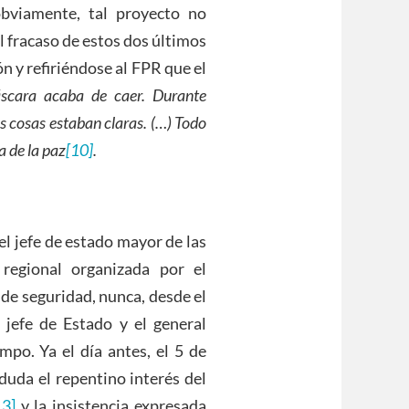
bviamente, tal proyecto no
el fracaso de estos dos últimos
ón y refiriéndose al FPR que el
scara acaba de caer. Durante
s cosas estaban claras. (…) Todo
a de la paz
[10]
.
el jefe de estado mayor de las
egional organizada por el
de seguridad, nunca, desde el
jefe de Estado y el general
po. Ya el día antes, el 5 de
duda el repentino interés del
13]
y la insistencia expresada