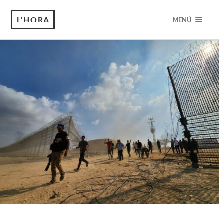
L'HORA
MENÚ