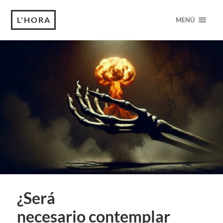
L'HORA
MENÚ
¿Será
necesario contemplar