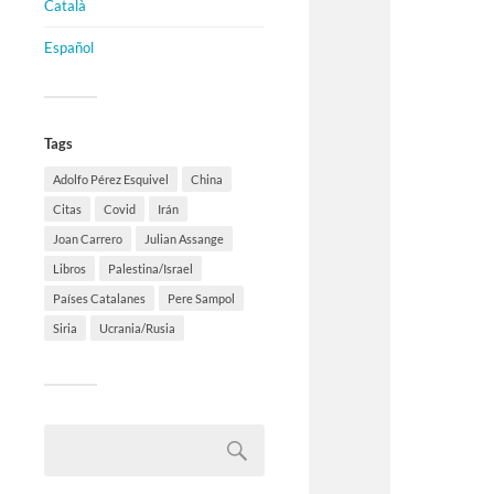
Català
Español
Tags
Adolfo Pérez Esquivel
China
Citas
Covid
Irán
Joan Carrero
Julian Assange
Libros
Palestina/Israel
Países Catalanes
Pere Sampol
Siria
Ucrania/Rusia