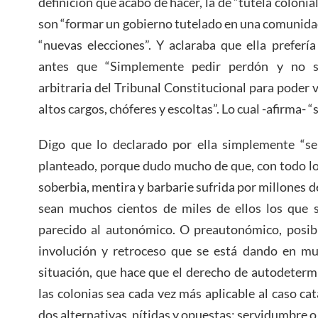
definición que acabo de hacer, la de “tutela colonial”
son “formar un gobierno tutelado en una comunida
“nuevas elecciones”. Y aclaraba que ella preferí
antes que “Simplemente pedir perdón y no sa
arbitraria del Tribunal Constitucional para poder 
altos cargos, chóferes y escoltas”. Lo cual -afirma- 
Digo que lo declarado por ella simplemente “se
planteado, porque dudo mucho de que, con todo lo
soberbia, mentira y barbarie sufrida por millones 
sean muchos cientos de miles de ellos los que 
parecido al autonómico. O preautonómico, posibl
involución y retroceso que se está dando en mu
situación, que hace que el derecho de autodeterm
las colonias sea cada vez más aplicable al caso ca
dos alternativas, nítidas y opuestas: servidumbre o 