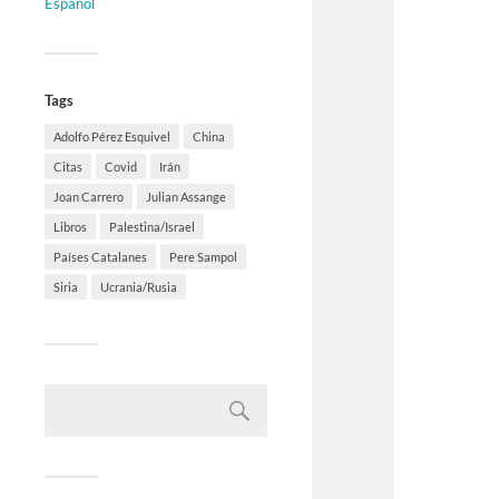
Español
Tags
Adolfo Pérez Esquivel
China
Citas
Covid
Irán
Joan Carrero
Julian Assange
Libros
Palestina/Israel
Países Catalanes
Pere Sampol
Siria
Ucrania/Rusia