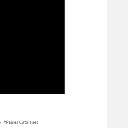
o
Países Catalanes