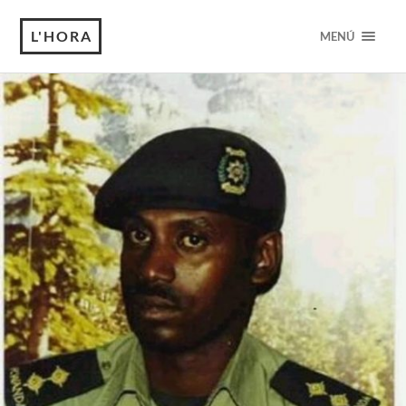
L'HORA
MENÚ