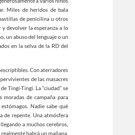
 generosamente a varios niños
r. Miles de heridos de bala
stillas de penicilina u otros
r y devolver la esperanza a lo
ho, un abuso del lenguaje o un
ados en la selva de la RD del
descriptibles. Con aterradores
upervivientes de las masacres
e Tingi-Tingi. La “ciudad” se
las moradas de campaña para
s estómagos. Nadie sabe qué
ara de repente. Una atmósfera
 llegando a muchos cerebros,
i realmente habrá un mañana.