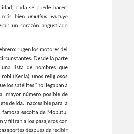
alidad, nada se puede hacer:
o más bien
umutima wuzuye
teral: un corazón angustiado
.
febrero: rugen los motores del
circunstantes. Desde la parte
e una lista de nombres que
obi (Kenia), unos religiosos
que los satélites “no llegaban a
r al mayor número posible de
te de ida. Inaccesible para la
la famosa escolta de Mobutu,
n y filtran a los pasajeros con
 pasaportes después de recibir