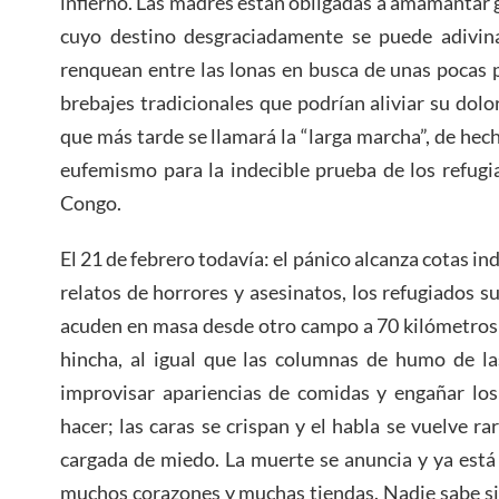
infierno. Las madres están obligadas a amamantar
cuyo destino desgraciadamente se puede adivina
renquean entre las lonas en busca de unas pocas pa
brebajes tradicionales que podrían aliviar su dolo
que más tarde se llamará la “larga marcha”, de hec
eufemismo para la indecible prueba de los refugi
Congo.
El 21 de febrero todavía: el pánico alcanza cotas in
relatos de horrores y asesinatos, los refugiados s
acuden en masa desde otro campo a 70 kilómetros d
hincha, al igual que las columnas de humo de 
improvisar apariencias de comidas y engañar lo
hacer; las caras se crispan y el habla se vuelve r
cargada de miedo. La muerte se anuncia y ya está
muchos corazones y muchas tiendas. Nadie sabe s