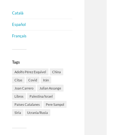
Català
Español
Français
Tags
Adolfo Pérez Esquivel
China
Citas
Covid
Irán
Joan Carrero
Julian Assange
Libros
Palestina/Israel
Países Catalanes
Pere Sampol
Siria
Ucrania/Rusia