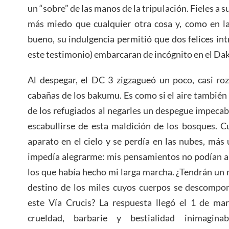
un “sobre” de las manos de la tripulación. Fieles a 
más miedo que cualquier otra cosa y, como en la
bueno, su indulgencia permitió que dos felices int
este testimonio) embarcaran de incógnito en el Dak
Al despegar, el DC 3 zigzagueó un poco, casi ro
cabañas de los bakumu. Es como si el aire también 
de los refugiados al negarles un despegue impecab
escabullirse de esta maldición de los bosques. C
aparato en el cielo y se perdía en las nubes, má
impedía alegrarme: mis pensamientos no podían al
los que había hecho mi larga marcha. ¿Tendrán un
destino de los miles cuyos cuerpos se descompon
este Vía Crucis? La respuesta llegó el 1 de mar
crueldad, barbarie y bestialidad inimaginab