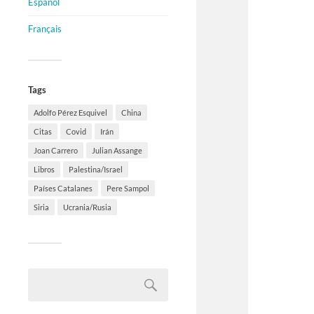
Español
Français
Tags
Adolfo Pérez Esquivel
China
Citas
Covid
Irán
Joan Carrero
Julian Assange
Libros
Palestina/Israel
Países Catalanes
Pere Sampol
Siria
Ucrania/Rusia