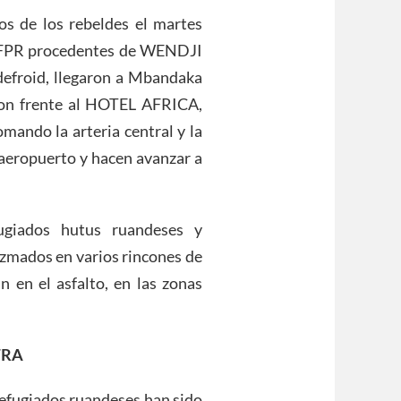
 de los rebeldes el martes
l FPR procedentes de WENDJI
efroid, llegaron a Mbandaka
ron frente al HOTEL AFRICA,
mando la arteria central y la
aeropuerto y hacen avanzar a
giados hutus ruandeses y
ezmados en varios rincones de
n en el asfalto, en las zonas
ATRA
refugiados ruandeses han sido