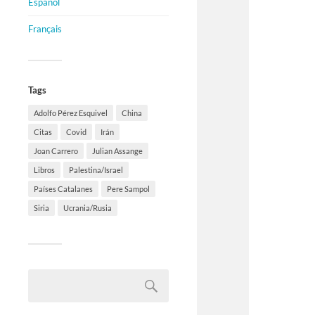
Español
Français
Tags
Adolfo Pérez Esquivel
China
Citas
Covid
Irán
Joan Carrero
Julian Assange
Libros
Palestina/Israel
Países Catalanes
Pere Sampol
Siria
Ucrania/Rusia