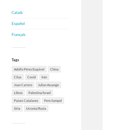
Català
Español
Français
Tags
Adolfo Pérez Esquivel
China
Citas
Covid
Irán
Joan Carrero
Julian Assange
Libros
Palestina/Israel
Países Catalanes
Pere Sampol
Siria
Ucrania/Rusia