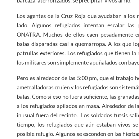
barcaza, aterrorizados, se precipitan vivos al río.
Los agentes de la Cruz Roja que ayudaban a los 
lado. Algunos refugiados intentan escalar las
ONATRA. Muchos de ellos caen pesadamente en e
balas disparadas casi a quemarropa. A los que lo
patrullas exteriores. Los refugiados que tienen la
los militares son simplemente apuñalados con bay
Pero es alrededor de las 5:00 pm, que el trabajo h
ametralladoras crujen y los refugiados son sistemá
balas. Como si eso no fuera suficiente, las grana
a los refugiados apilados en masa. Alrededor de la
inusual fuera del recinto. Los soldados tutsis sal
tiempo, los refugiados que aún estaban vivos se
posible refugio. Algunos se esconden en las hierba