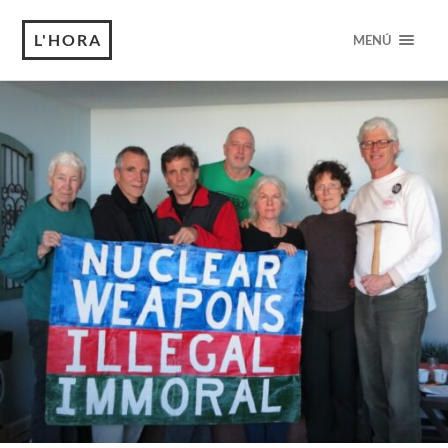
L'HORA
MENÚ