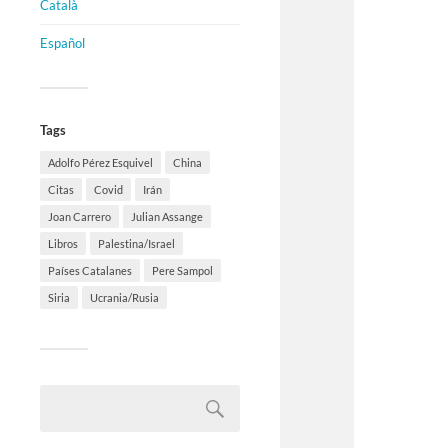
Català
Español
Tags
Adolfo Pérez Esquivel
China
Citas
Covid
Irán
Joan Carrero
Julian Assange
Libros
Palestina/Israel
Países Catalanes
Pere Sampol
Siria
Ucrania/Rusia