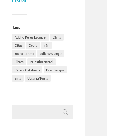
Español
Tags
Adolfo Pérez Esquivel
China
Citas
Covid
Irán
Joan Carrero
Julian Assange
Libros
Palestina/Israel
Países Catalanes
Pere Sampol
Siria
Ucrania/Rusia