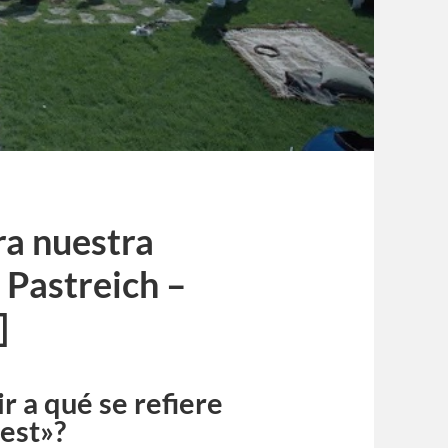
ra nuestra
Pastreich –
]
r a qué se refiere
rest»?