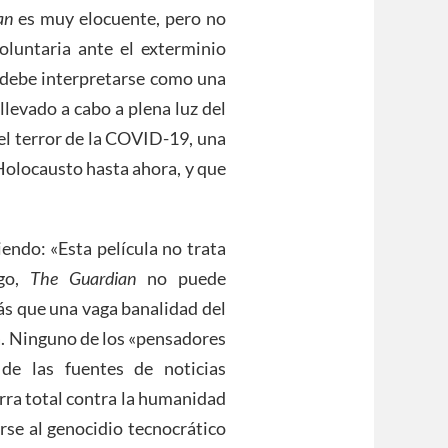
an
es muy elocuente, pero no
oluntaria ante el exterminio
a debe interpretarse como una
levado a cabo a plena luz del
del terror de la COVID-19, una
olocausto hasta ahora, y que
iendo: «Esta película no trata
rgo,
The Guardian
no puede
ás que una vaga banalidad del
a. Ninguno de los «pensadores
 de las fuentes de noticias
erra total contra la humanidad
rse al genocidio tecnocrático