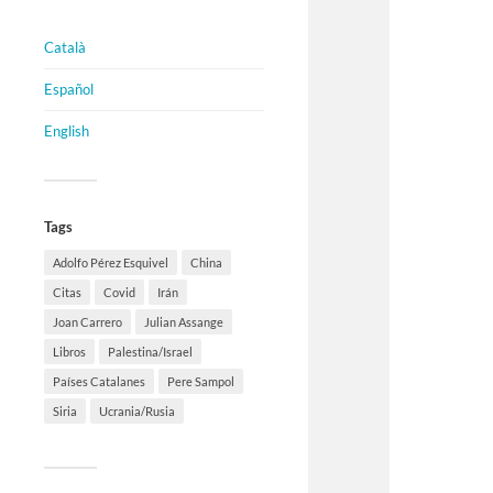
Català
Español
English
Tags
Adolfo Pérez Esquivel
China
Citas
Covid
Irán
Joan Carrero
Julian Assange
Libros
Palestina/Israel
Países Catalanes
Pere Sampol
Siria
Ucrania/Rusia