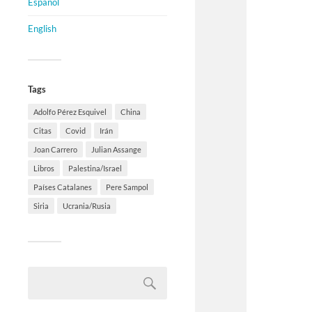
Español
English
Tags
Adolfo Pérez Esquivel
China
Citas
Covid
Irán
Joan Carrero
Julian Assange
Libros
Palestina/Israel
Países Catalanes
Pere Sampol
Siria
Ucrania/Rusia