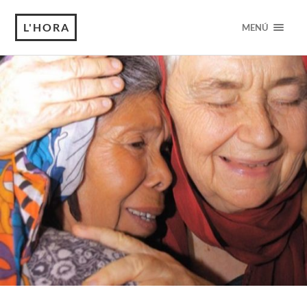
L'HORA
MENÚ