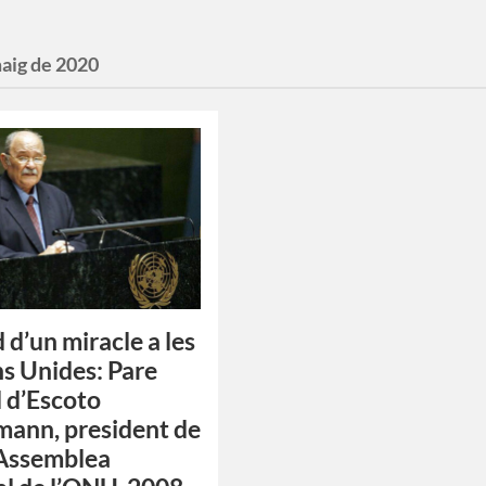
maig de 2020
 d’un miracle a les
s Unides: Pare
 d’Escoto
ann, president de
 Assemblea