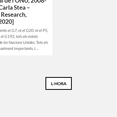
l de l’ONU, 2008-
Carla Stea –
 Research,
2020]
nto el G7, ni el G20, ni el P5,
el G192, tots els estats
 les Nacions Unides. Tots els
ualment importants, i…
L-HORA