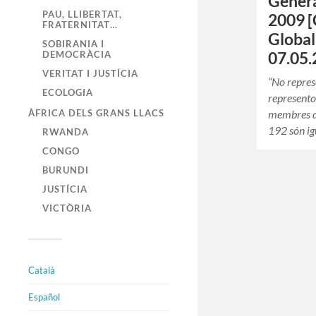
Genera
PAU, LLIBERTAT,
2009 [
FRATERNITAT…
Global
SOBIRANIA I
07.05.
DEMOCRÀCIA
VERITAT I JUSTÍCIA
“No represe
ECOLOGIA
represento 
membres de
ÀFRICA DELS GRANS LLACS
192 són ig
RWANDA
CONGO
BURUNDI
JUSTÍCIA
VICTÒRIA
Català
Español