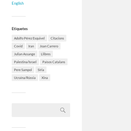
English
Etiquetes
Adolfo Pérez Esquivel
Citacions
Covid
Iran
Joan Carrero
Julian Assange
Llibres
Palestina/Israel
Països Catalans
Pere Sampol
Síria
Ucraïna/Rússia
Xina