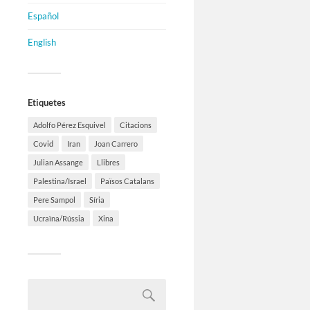
Español
English
Etiquetes
Adolfo Pérez Esquivel
Citacions
Covid
Iran
Joan Carrero
Julian Assange
Llibres
Palestina/Israel
Països Catalans
Pere Sampol
Síria
Ucraïna/Rússia
Xina