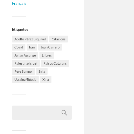
Français
Etiquetes
Adolfo Pérez Esquivel
Citacions
Covid
Iran
Joan Carrero
Julian Assange
Llibres
Palestina/Israel
Països Catalans
Pere Sampol
Síria
Ucraïna/Rússia
Xina