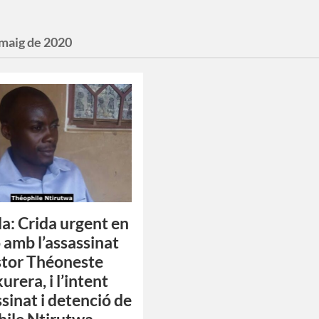
 maig de 2020
: Crida urgent en
ó amb l’assassinat
stor Théoneste
rera, i l’intent
ssinat i detenció de