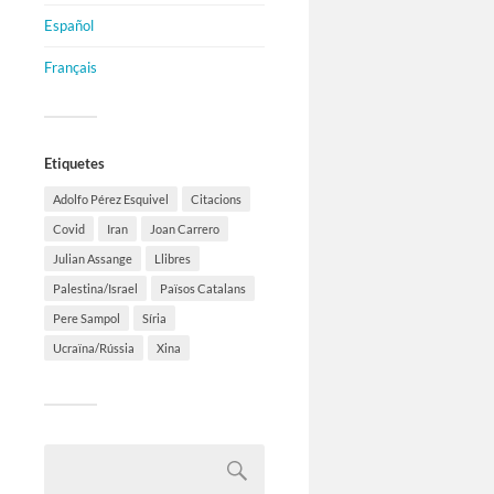
Español
Français
Etiquetes
Adolfo Pérez Esquivel
Citacions
Covid
Iran
Joan Carrero
Julian Assange
Llibres
Palestina/Israel
Països Catalans
Pere Sampol
Síria
Ucraïna/Rússia
Xina