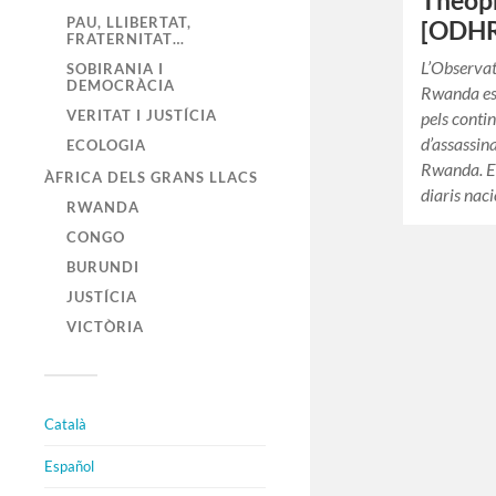
Théoph
PAU, LLIBERTAT,
[ODHR
FRATERNITAT…
L’Observa
SOBIRANIA I
DEMOCRÀCIA
Rwanda es
VERITAT I JUSTÍCIA
pels contin
d’assassina
ECOLOGIA
Rwanda. El
ÀFRICA DELS GRANS LLACS
diaris naci
RWANDA
CONGO
BURUNDI
JUSTÍCIA
VICTÒRIA
Català
Español