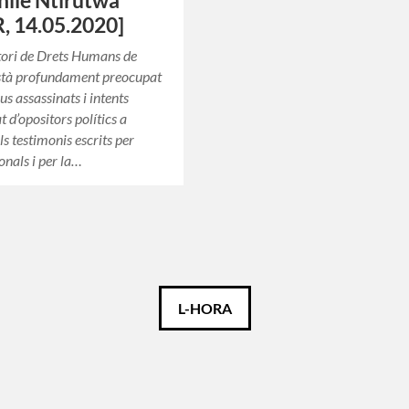
ile Ntirutwa
, 14.05.2020]
tori de Drets Humans de
tà profundament preocupat
us assassinats i intents
t d’opositors polítics a
s testimonis escrits per
onals i per la…
L-HORA