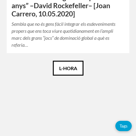
anys” –David Rockefeller– [Joan
Carrero, 10.05.2020]
Sembla que no és gens fàcil integrar els esdeveniments
propers que ens toca viure quotidianament en l’ampli
marc dels grans “jocs” de dominació global a què es
referia…
Català
L-HORA
Español
Etiquetes
Adolfo
Pérez
Tags
Esquivel