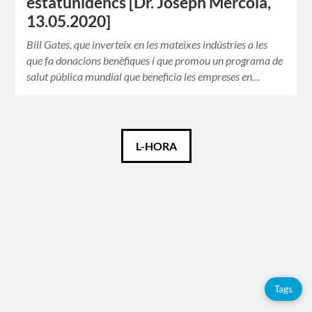
estatunidencs [Dr. Joseph Mercola,
13.05.2020]
Bill Gates, que inverteix en les mateixes indústries a les
que fa donacions benèfiques i que promou un programa de
salut pública mundial que beneficia les empreses en…
Català
L-HORA
Español
English
Etiquetes
Tags
Adolfo
Pérez