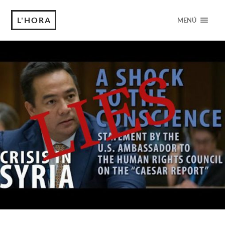
L'HORA
MENÚ