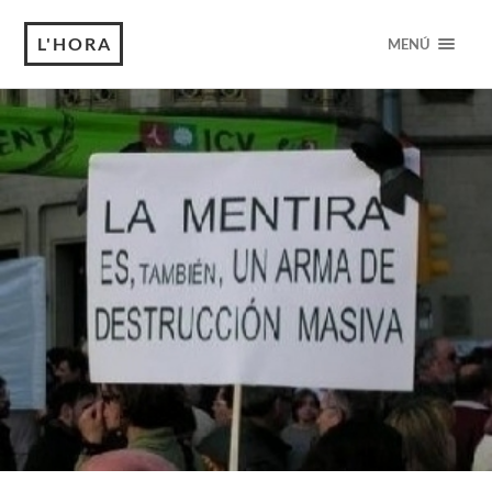
L'HORA
MENÚ