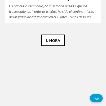
La noticia, o escándalo, de la semana pasada, que ha
traspasado las fronteras isleñas, ha sido el confinamiento
de un grupo de estudiantes en el «Hotel Covid» después…
Català
L-HORA
Español
Tags
Adolfo
Pérez
Esquivel
China
Tags
Citas