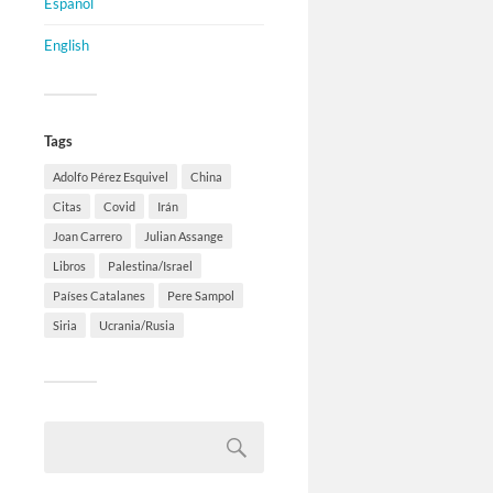
Español
English
Tags
Adolfo Pérez Esquivel
China
Citas
Covid
Irán
Joan Carrero
Julian Assange
Libros
Palestina/Israel
Países Catalanes
Pere Sampol
Siria
Ucrania/Rusia