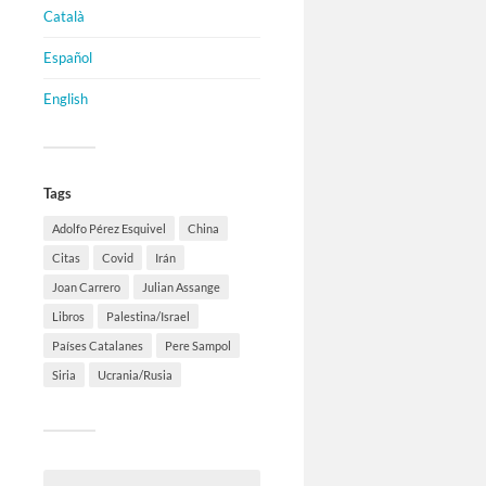
Català
Español
English
Tags
Adolfo Pérez Esquivel
China
Citas
Covid
Irán
Joan Carrero
Julian Assange
Libros
Palestina/Israel
Países Catalanes
Pere Sampol
Siria
Ucrania/Rusia