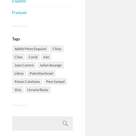
Español
Français
Tags
Adolfo Pérez Esquivel
China
Citas
Covid
Irán
Joan Carrero
Julian Assange
Libros
Palestina/Israel
Países Catalanes
Pere Sampol
Siria
Ucrania/Rusia