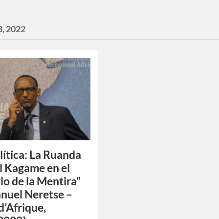
8, 2022
ítica: La Ruanda
l Kagame en el
io de la Mentira”
nuel Neretse –
d’Afrique,