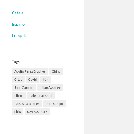
Català
Español
Français
Tags
Adolfo Pérez Esquivel
China
Citas
Covid
Irán
Joan Carrero
Julian Assange
Libros
Palestina/Israel
Países Catalanes
Pere Sampol
Siria
Ucrania/Rusia