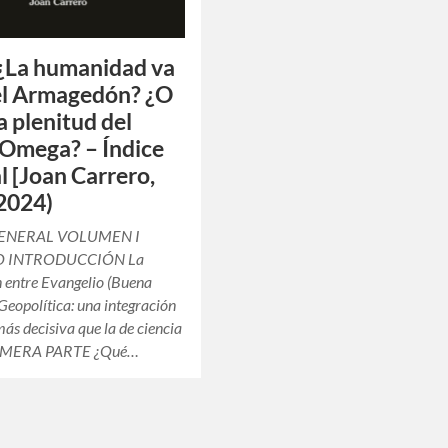
 ¿La humanidad va
el Armagedón? ¿O
a plenitud del
Omega? – Índice
l [Joan Carrero,
2024)
GENERAL VOLUMEN I
 INTRODUCCIÓN La
n entre Evangelio (Buena
 Geopolítica: una integración
más decisiva que la de ciencia
RIMERA PARTE ¿Qué…