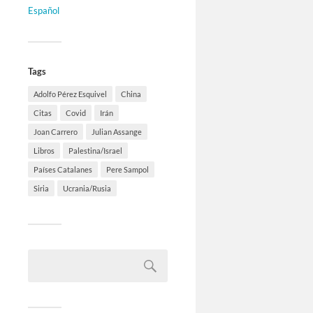
Español
Tags
Adolfo Pérez Esquivel
China
Citas
Covid
Irán
Joan Carrero
Julian Assange
Libros
Palestina/Israel
Países Catalanes
Pere Sampol
Siria
Ucrania/Rusia