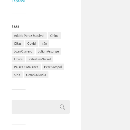
Español
Tags
Adolfo Pérez Esquivel
China
Citas
Covid
Irán
Joan Carrero
Julian Assange
Libros
Palestina/Israel
Países Catalanes
Pere Sampol
Siria
Ucrania/Rusia