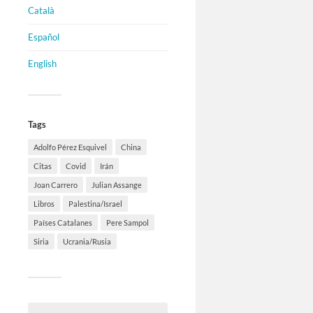
Català
Español
English
Tags
Adolfo Pérez Esquivel
China
Citas
Covid
Irán
Joan Carrero
Julian Assange
Libros
Palestina/Israel
Países Catalanes
Pere Sampol
Siria
Ucrania/Rusia