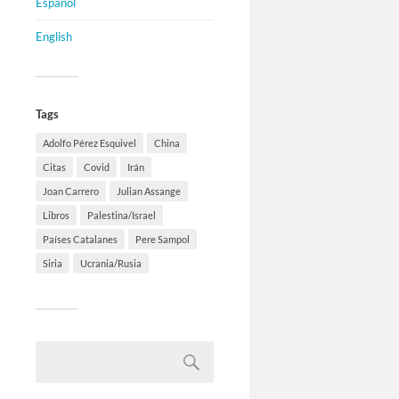
Español
English
Tags
Adolfo Pérez Esquivel
China
Citas
Covid
Irán
Joan Carrero
Julian Assange
Libros
Palestina/Israel
Países Catalanes
Pere Sampol
Siria
Ucrania/Rusia