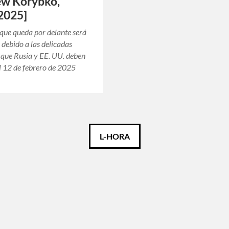
ew Korybko,
2025]
que queda por delante será
l debido a las delicadas
 que Rusia y EE. UU. deben
El 12 de febrero de 2025
L-HORA