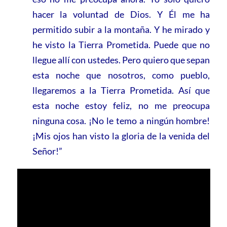
hacer la voluntad de Dios. Y Él me ha
permitido subir a la montaña. Y he mirado y
he visto la Tierra Prometida. Puede que no
llegue allí con ustedes. Pero quiero que sepan
esta noche que nosotros, como pueblo,
llegaremos a la Tierra Prometida. Así que
esta noche estoy feliz, no me preocupa
ninguna cosa. ¡No le temo a ningún hombre!
¡Mis ojos han visto la gloria de la venida del
Señor!”