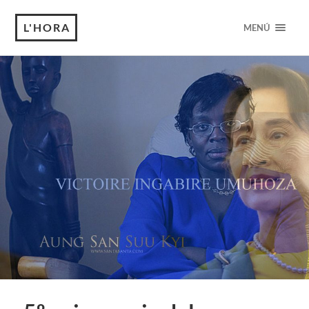
L'HORA
MENÚ