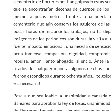
cementerio de Porreres nos han golpeado estas se
que se encontrarían decenas de cuerpos de los r
mismo, a pocos metros, frente a una puerta d
cementerio que aún conserva los agujeros de las b
pocas horas de iniciarse los trabajos, no ha dej
imágenes de los periódicos son duras, la visita a 
fuerte impacto emocional, una mezcla de sensacio
pena inmensa, compasión, dignidad, compromiso
repulsa, amor, llanto ahogado, silencio. Ante l
tirados de cualquier manera, algunos de ellos con
fueron escondidos durante ochenta años… te golpe
era necesaria!
Pese a que sea loable la unanimidad alcanzada e
Baleares para aprobar la ley de fosas, unanimida
de Porreres, todavía hay algunas personas que 