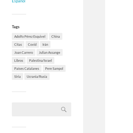
Español
Tags
Adolfo Pérez Esquivel
China
Citas
Covid
Irán
Joan Carrero
Julian Assange
Libros
Palestina/Israel
Países Catalanes
Pere Sampol
Siria
Ucrania/Rusia