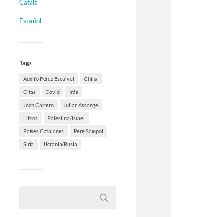
Català
Español
Tags
Adolfo Pérez Esquivel
China
Citas
Covid
Irán
Joan Carrero
Julian Assange
Libros
Palestina/Israel
Países Catalanes
Pere Sampol
Siria
Ucrania/Rusia