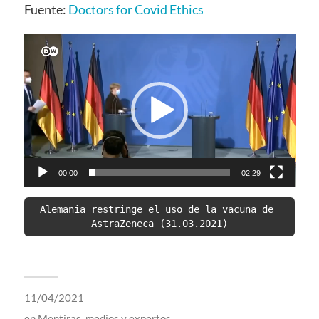
Fuente:
Doctors for Covid Ethics
Video
Player
00:00
02:29
Alemania restringe el uso de la vacuna de 
AstraZeneca (31.03.2021)
11/04/2021
en
Mentiras, medios y expertos